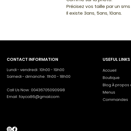
Précisez vos taille par un sms
Il existe 3ans, 5ans, 10ans.
CONTACT INFORMATION
USEFUL LINKS
Lundi - vendredi : 10h00 - 19h00
Accueil
Samedi - dimanche : 11h00 - 18h00
Boutique
Blog À propos
Call Us Now : 00436705090998
Menus
Email :
fayca86@gmail.com
Commandes