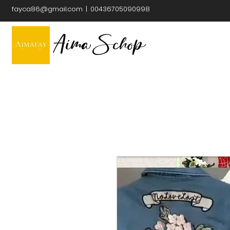
fayca86@gmail.com
| 00436705090998
Aima Schop