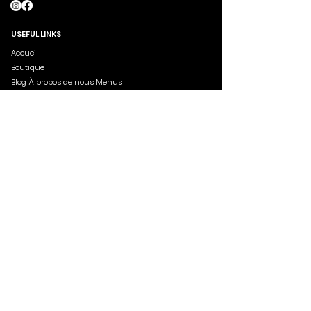
USEFUL LINKS
Accueil
Boutique
Blog À propos de nous Menus
Commandes
ABOUT US
Aima schop a vu le jour en 2022 à l'initiative d'un
cercle d'amis inspirés à l'époque par l'énergie et
l'ambiance si particulières de Paris. Nous
sélectionnons avec soin chaque article de notre
Boutique de vêtements, et nous sommes toujours à
l'affût de nouvelles marques à vous faire découvrir.
SUBSCRIBE NOW
Subscribe