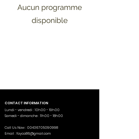
Aucun programme
disponible
CONTACT INFORMATION
Lundi - vendredi : 10h00 - 19h00
Samedi - dimanche : 11h00 - 18h00
Call Us Now :
00436705090998
Email :
fayca86@gmail.com