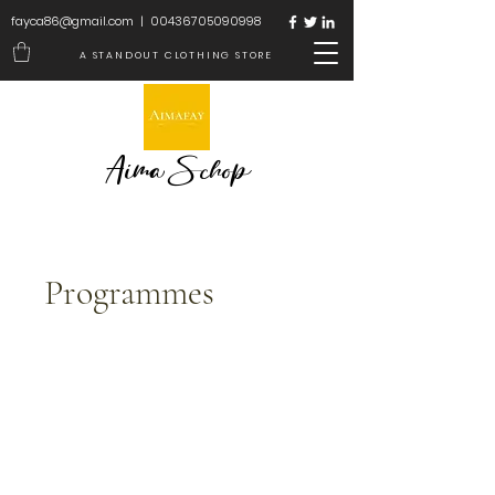
fayca86@gmail.com
|
00436705090998
A STANDOUT CLOTHING STORE
Aima Schop
Programmes