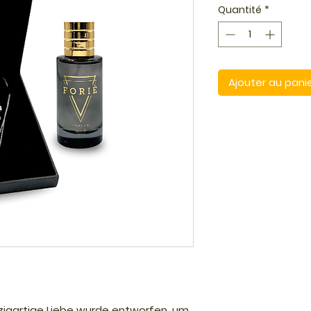
Quantité
*
Ajouter au pani
zigartige Liebe wurde entworfen, um