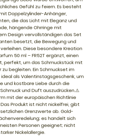
hliches Gefühl zu feiern. Es besteht
 mit Doppelzylinder-Anhänger,
nten, die das Licht mit Eleganz und
ende, hängende Ohrringe mit
em Design vervollständigen das Set
llanten besetzt, die Bewegung und
 verleihen. Diese besondere Kreation
rfum 50 ml – FR52T ergänzt, einen
t, perfekt, um das Schmuckstück mit
ur zu begleiten. Ein Schmuckset im
 ideal als Valentinstagsgeschenk, um
he und kostbare Liebe durch die
 Schmuck und Duft auszudrücken.⚠️
m mit der europäischen Richtlinie
as Produkt ist nicht nickelfrei, gibt
esetzlichen Grenzwerte ab. Gold-
lächenveredelung; es handelt sich
 meisten Personen geeignet; nicht
arker Nickelallergie.