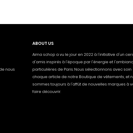
ABOUT US
Aima schop a vu le jour en 2022 à l'initiative d'un cer
d'amis inspirés à l'époque par l'énergie et l'ambianc
 de nous
particulières de Paris. Nous sélectionnons avec soin
chaque article de notre Boutique de vêtements, et 
sommes toujours à l'affût de nouvelles marques à 
faire découvrir.