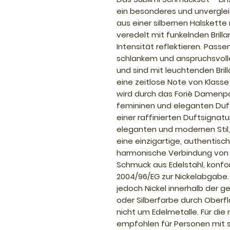
ein besonderes und unvergleic
aus einer silbernen Halskette
veredelt mit funkelnden Brilla
Intensität reflektieren. Pass
schlankem und anspruchsvoll
und sind mit leuchtenden Bri
eine zeitlose Note von Klasse
wird durch das Foriè Damenpa
femininen und eleganten Duf
einer raffinierten Duftsignat
eleganten und modernen Stil,
eine einzigartige, authentisc
harmonische Verbindung von
Schmuck aus Edelstahl, konfor
2004/96/EG zur Nickelabgabe. D
jedoch Nickel innerhalb der g
oder Silberfarbe durch Oberf
nicht um Edelmetalle. Für die
empfohlen für Personen mit st