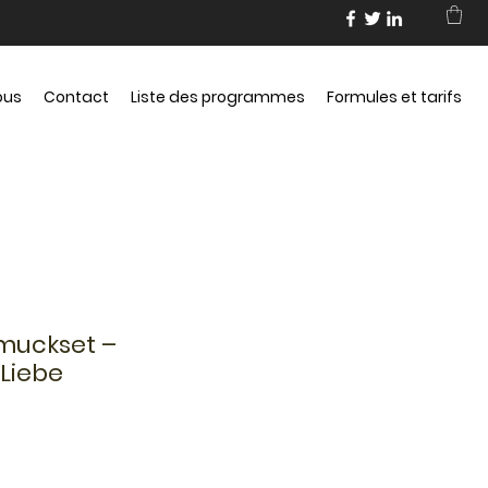
ous
Contact
Liste des programmes
Formules et tarifs
muckset –
 Liebe