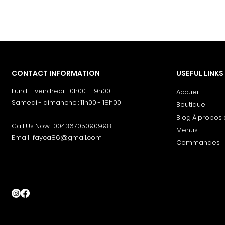
CONTACT INFORMATION
USEFUL LINKS
Lundi - vendredi : 10h00 - 19h00
Accueil
Samedi - dimanche : 11h00 - 18h00
Boutique
Blog À propos
Call Us Now : 00436705090998
Menus
Email :
fayca86@gmail.com
Commandes