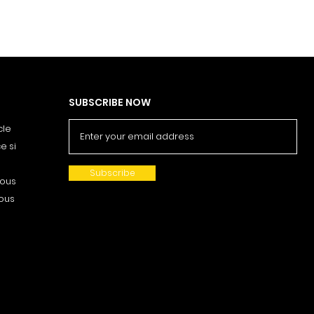
SUBSCRIBE NOW
cle
e si
Subscribe
nous
vous