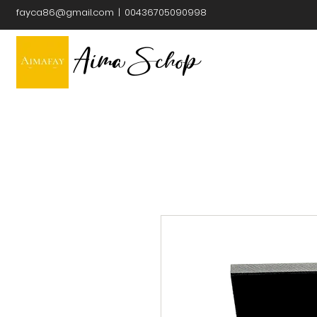
fayca86@gmail.com
| 00436705090998
Aima Schop