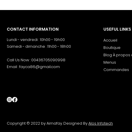
CONTACT INFORMATION
USEFUL LINKS
Lundi - vendredi : 10h00 - 19h00
Accueil
Samedi - dimanche : 11h00 - 18h00
Boutique
Blog À propos
Call Us Now : 00436705090998
Menus
Email :
fayca86@gmail.com
Commandes
Copyright © 2022 by Aimafay
. Designed By
Alos Infotech