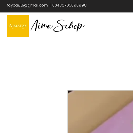
fayca86@gmail.com
| 00436705090998
Aima Schop