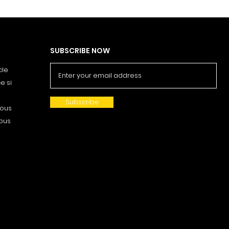
SUBSCRIBE NOW
cle
e si
Subscribe
nous
vous