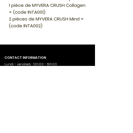
1 pièce de MYVERA CRUSH Collagen
+ (code INTA001)
2 pièces de MYVERA CRUSH Mind +
(code INTA002)
CONTACT INFORMATION
Lundi - vendredi : 10h00 - 19h00
Samedi - dimanche : 11h00 - 18h00
Call Us Now :
00436705090998
Email :
fayca86@gmail.com
USEFUL LINKS
Accueil
Boutique
Blog À propos de nous Menus