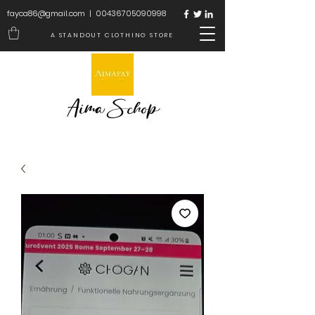
fayca86@gmail.com
|
00436705090998
A STANDOUT CLOTHING STORE
Aima Schop