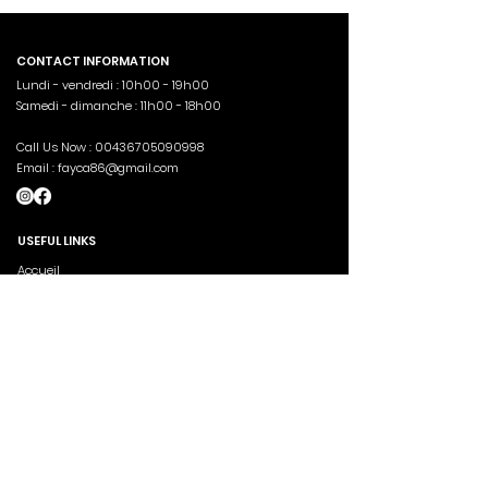
CONTACT INFORMATION
Lundi - vendredi : 10h00 - 19h00
Samedi - dimanche : 11h00 - 18h00
Call Us Now :
00436705090998
Email :
fayca86@gmail.com
USEFUL LINKS
Accueil
Boutique
Blog À propos de nous Menus
Commandes
ABOUT US
Aima schop a vu le jour en 2022 à l'initiative d'un
cercle d'amis inspirés à l'époque par l'énergie et
l'ambiance si particulières de Paris. Nous
sélectionnons avec soin chaque article de notre