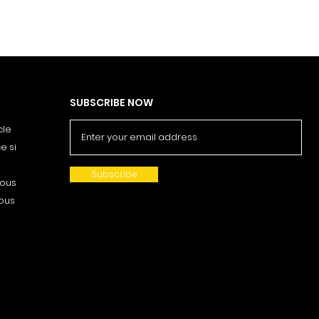
SUBSCRIBE NOW
cle
e si
Subscribe
nous
vous