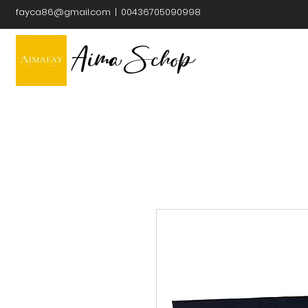
fayca86@gmail.com
| 00436705090998
Aima Schop