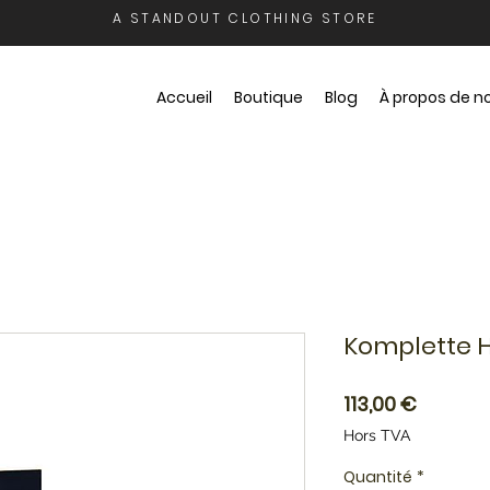
A STANDOUT CLOTHING STORE
Accueil
Boutique
Blog
À propos de n
Komplette H
Prix
113,00 €
Hors TVA
Quantité
*