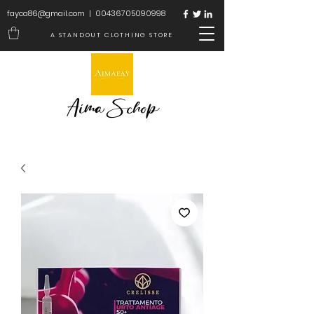
fayca86@gmail.com
|
00436705090998
A STANDOUT CLOTHING STORE
Aima Schop