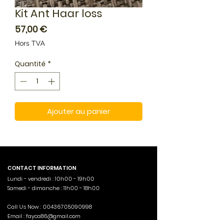
Kit Ant Haar loss
Prix
57,00 €
Hors TVA
Quantité
*
Ajouter au panier
CONTACT INFORMATION
Lundi - vendredi : 10h00 - 19h00
Samedi - dimanche : 11h00 - 18h00
Call Us Now :
00436705090998
Email :
fayca86@gmail.com