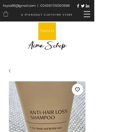
fayca86@gmail.com
|
00436705090998
A STANDOUT CLOTHING STORE
Aima Schop