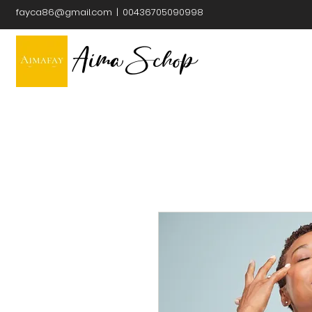
fayca86@gmail.com
| 00436705090998
Aima Schop