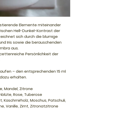
astierende Elemente miteinander
rischen Hell-Dunkel-Kontrast der
zeichnet sich durch die blumige
nd Iris sowie die berauschenden
mbra aus.
acettenreiche Persönlichkeit der
.
 kaufen – den entsprechenden 15 ml
dazu erhalten.
, Mandel, Zitrone
enblüte, Rose, Tuberose
, Kaschmirholz, Moschus, Patschuli,
e, Vanille, Zimt, Zitronatzitrone