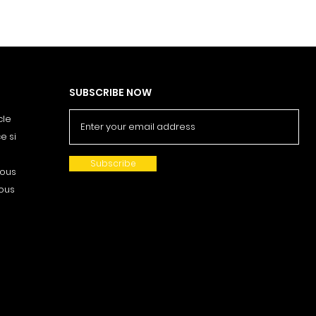
SUBSCRIBE NOW
cle
e si
Subscribe
nous
vous