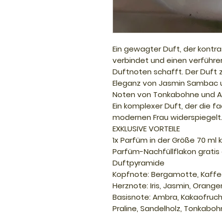
Ein gewagter Duft, der kontr
verbindet und einen verführe
Duftnoten schafft. Der Duft 
Eleganz von Jasmin Sambac u
Noten von Tonkabohne und A
Ein komplexer Duft, der die f
modernen Frau widerspiegelt
EXKLUSIVE VORTEILE
1x Parfüm in der Größe 70 ml
Parfüm-Nachfüllflakon gratis 
Duftpyramide
Kopfnote: Bergamotte, Kaffee
Herznote: Iris, Jasmin, Orang
Basisnote: Ambra, Kakaofrucht
Praline, Sandelholz, Tonkabohn