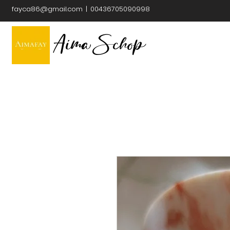
fayca86@gmail.com
| 00436705090998
Aima Schop