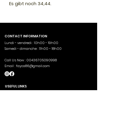
Es gibt noch 34,44.
CONTACT INFORMATION
Lundi - vendredi : 10h00 - 19h00
Samedi - dimanche : 11h00 - 18h00
Call Us Now :
00436705090998
Email :
fayca86@gmail.com
USEFUL LINKS
Accueil
Boutique
Blog À propos de nous Menus
Commandes
ABOUT US
Aima schop a vu le jour en 2022 à l'initiative d'un