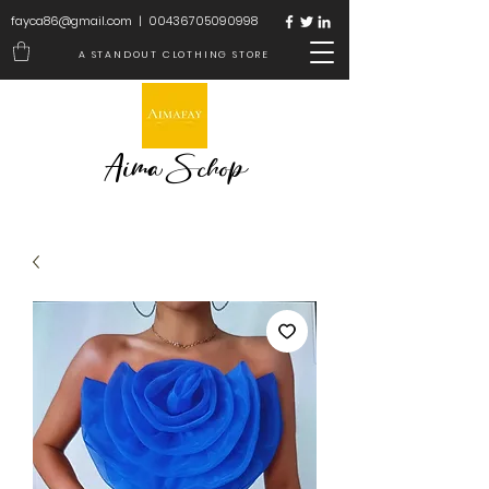
fayca86@gmail.com
|
00436705090998
A STANDOUT CLOTHING STORE
Aima Schop