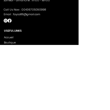
Samedi - dimanche : 11h00 - 18h00
Call Us Now :
00436705090998
Email :
fayca86@gmail.com
USEFUL LINKS
Accueil
Boutique
Blog À propos de nous Menus
Commandes
ABOUT US
Aima schop a vu le jour en 2022 à l'initiative d'un
cercle d'amis inspirés à l'époque par l'énergie et
l'ambiance si particulières de Paris. Nous
sélectionnons avec soin chaque article de notre
Boutique de vêtements, et nous sommes toujours à
l'affût de nouvelles marques à vous faire découvrir.
SUBSCRIBE NOW